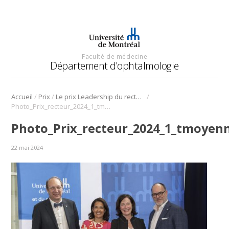
Faculté de médecine
Département d'ophtalmologie
/
/
/
Accueil
Prix
Le prix Leadership du recteur remis à Isabelle Hardy
Photo_Prix_recteur_2024_1_tmoyenne_IHardy_avec_FCourchesne_SFouron_DJutras_53726673097_42650fca89_c
Photo_Prix_recteur_2024_1_tmoyen
22 mai 2024