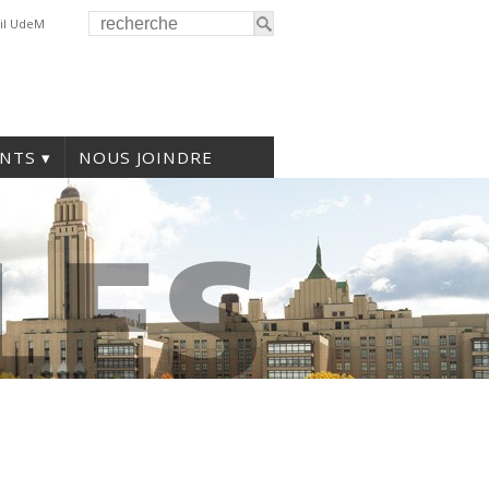
il UdeM
NTS
NOUS JOINDRE