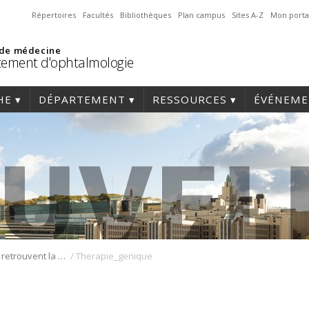
Répertoires
Facultés
Bibliothèques
Plan campus
Sites A-Z
Mon porta
 de médecine
ement d'ophtalmologie
HE
DÉPARTEMENT
RESSOURCES
ÉVÉNEME
/
Des enfants retrouvent la vue grâce à une thérapie génique
Therapie_genique