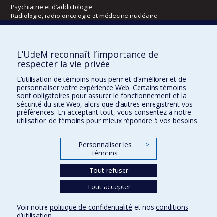
Psychiatrie et d’addictologie
Radiologie, radio-oncologie et médecine nucléaire
Écoles
L’UdeM reconnaît l’importance de
Kinésiologie et des sciences de l’activité physique
respecter la vie privée
Orthophonie et audiologie
L’utilisation de témoins nous permet d’améliorer et de
Réadaptation
personnaliser votre expérience Web. Certains témoins
sont obligatoires pour assurer le fonctionnement et la
Directions
sécurité du site Web, alors que d’autres enregistrent vos
préférences. En acceptant tout, vous consentez à notre
DPC
utilisation de témoins pour mieux répondre à vos besoins.
CPASS
Éthique clinique
Personnaliser les
>
témoins
Tout refuser
Tout accepter
Voir notre
politique de confidentialité
et nos
conditions
d’utilisation
.