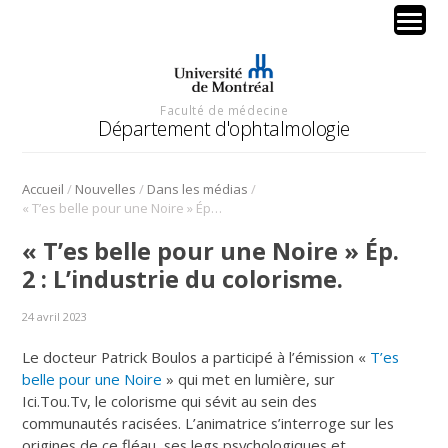
Faculté de médecine
Département d'ophtalmologie
/
/
/
Accueil
Nouvelles
Dans les médias
« T’es belle pour une Noire » Ép. 2 : L’industrie du colorisme.
« T’es belle pour une Noire » Ép.
2 : L’industrie du colorisme.
24 avril 2023
Le docteur Patrick Boulos a participé à l’émission «
T’es
belle pour une Noire
» qui met en lumière, sur
Ici.Tou.Tv, le colorisme qui sévit au sein des
communautés racisées. L’animatrice s’interroge sur les
origines de ce fléau, ses legs psychologiques et