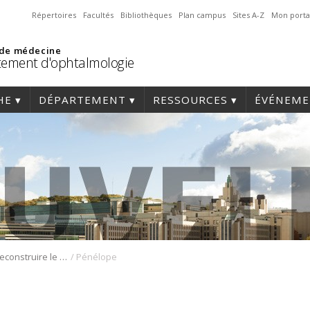
Répertoires
Facultés
Bibliothèques
Plan campus
Sites A-Z
Mon porta
 de médecine
ement d'ophtalmologie
HE
DÉPARTEMENT
RESSOURCES
ÉVÉNEME
/
Émission « Reconstruire le corps »
Pénélope