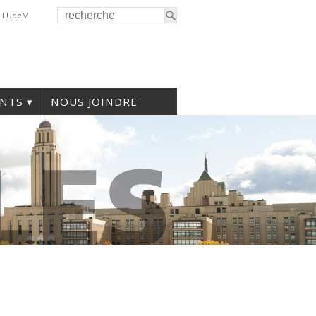
il UdeM
NTS
NOUS JOINDRE