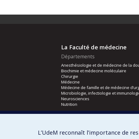
La Faculté de médecine
Départements
Anesthésiologie et de médecine de la do
Biochimie et médecine moléculaire
Chirurgie
Médecine
Médecine de famille et de médecine d’ur
Microbiologie, infectiologie et immunolog
Neurosciences
Nutrition
Écoles
Kinésiologie et des sciences de l’activité
L’UdeM reconnaît l’importance de resp
Orthophonie et audiologie