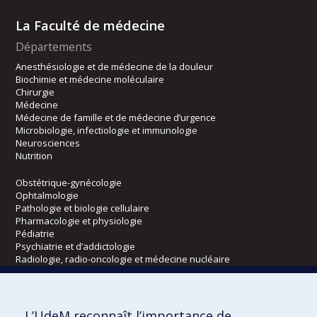
La Faculté de médecine
Départements
Anesthésiologie et de médecine de la douleur
Biochimie et médecine moléculaire
Chirurgie
Médecine
Médecine de famille et de médecine d’urgence
Microbiologie, infectiologie et immunologie
Neurosciences
Nutrition
Obstétrique-gynécologie
Ophtalmologie
Pathologie et biologie cellulaire
Pharmacologie et physiologie
Pédiatrie
Psychiatrie et d’addictologie
Radiologie, radio-oncologie et médecine nucléaire
Écoles
L’UdeM reconnaît l’importance de