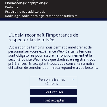
Pharmacologie et physiologie
Pédiatrie
Psychiatrie et d’addictologie
Radiologie, radio-oncologie et médecine nucléaire
Écoles
L’UdeM reconnaît l’importance de
Kinésiologie et des sciences de l’activité physique
respecter la vie privée
Orthophonie et audiologie
L’utilisation de témoins nous permet d’améliorer et de
Réadaptation
personnaliser votre expérience Web. Certains témoins
sont obligatoires pour assurer le fonctionnement et la
Directions
sécurité du site Web, alors que d’autres enregistrent vos
préférences. En acceptant tout, vous consentez à notre
DPC
utilisation de témoins pour mieux répondre à vos besoins.
CPASS
Éthique clinique
Personnaliser les
>
témoins
Tout refuser
Tout accepter