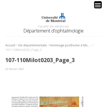
Faculté de médecine
Département d'ophtalmologie
/
/
/
Accueil
Vie départementale
Hommage posthume à Monsieur Jean Milot (1935-2021)
107-110Milot0203_Page_3
107-110Milot0203_Page_3
22 février 2021