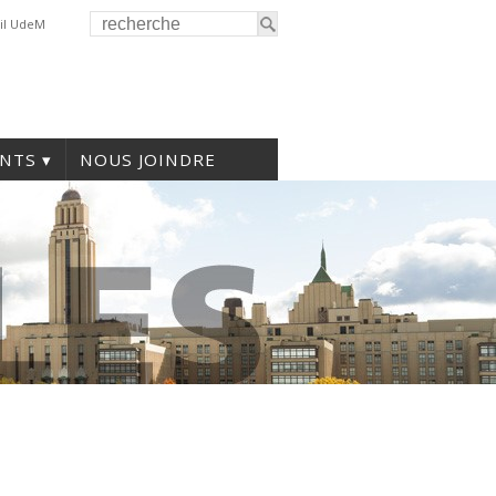
il UdeM
NTS
NOUS JOINDRE