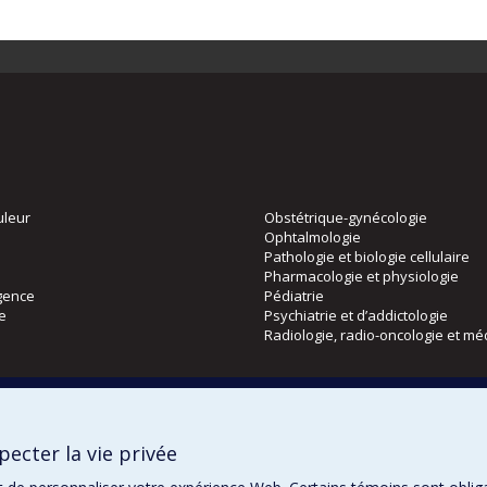
uleur
Obstétrique-gynécologie
Ophtalmologie
Pathologie et biologie cellulaire
Pharmacologie et physiologie
gence
Pédiatrie
ie
Psychiatrie et d’addictologie
Radiologie, radio-oncologie et mé
Directions
 physique
DPC
ecter la vie privée
CPASS
Éthique clinique