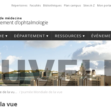
Répertoires
Facultés
Bibliothèques
Plan campus
Sites A-Z
Mon porta
 de médecine
ement d'ophtalmologie
HE
DÉPARTEMENT
RESSOURCES
ÉVÉNEME
/
Journée Mondiale de la vue, le 8 octobre 2020
Journée Mondiale de la vue
la vue