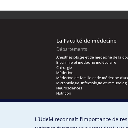
La Faculté de médecine
Départements
Anesthésiologie et de médecine de la do
Biochimie et médecine moléculaire
Chirurgie
Médecine
Médecine de famille et de médecine d’ur
Microbiologie, infectiologie et immunolog
Neurosciences
Nutrition
Écoles
Kinésiologie et des sciences de l’activité
L’UdeM reconnaît l’importance de resp
Orthophonie et audiologie
Réadaptation