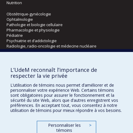
Nutrition
Obstétrique-gynécologie
Ophtalmologie
Pathologie et biologie cellulaire
Pharmacologie et physiologie
Pédiatrie
Psychiatrie et d’addictologie
Radiologie, radio-oncologie et médecine nucléaire
Écoles
L’UdeM reconnaît l’importance de
Kinésiologie et des sciences de l’activité physique
respecter la vie privée
Orthophonie et audiologie
L’utilisation de témoins nous permet d’améliorer et de
Réadaptation
personnaliser votre expérience Web. Certains témoins
sont obligatoires pour assurer le fonctionnement et la
Directions
sécurité du site Web, alors que d’autres enregistrent vos
préférences. En acceptant tout, vous consentez à notre
DPC
utilisation de témoins pour mieux répondre à vos besoins.
CPASS
Éthique clinique
Personnaliser les
>
témoins