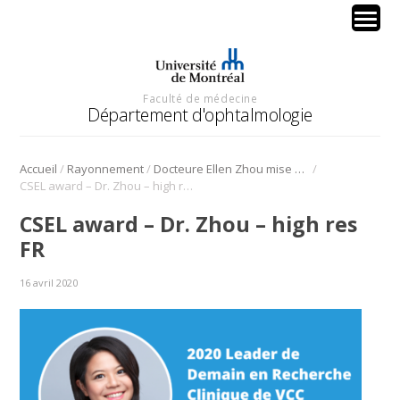
Faculté de médecine
Département d'ophtalmologie
/
/
/
Accueil
Rayonnement
Docteure Ellen Zhou mise à l’honneur par Vaincre la Cécité Canada (Fighting Blindness Canada)
CSEL award – Dr. Zhou – high res FR
CSEL award – Dr. Zhou – high res
FR
16 avril 2020