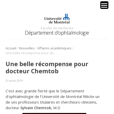
Faculté de médecine
Département d'ophtalmologie
/
/
/
Accueil
Nouvelles
Affaires académiques
Une belle récompense pour docteur Chemtob
Une belle récompense pour
docteur Chemtob
21 août 2019
C’est avec grande fierté que le Département
d’ophtalmologie de l’Université de Montréal félicite un
de ses professeurs titulaires et chercheurs-cliniciens,
docteur
Sylvain Chemtob
, M.D