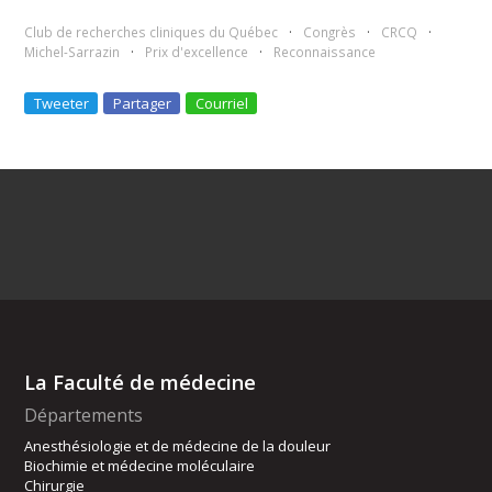
Club de recherches cliniques du Québec
Congrès
CRCQ
Michel-Sarrazin
Prix d'excellence
Reconnaissance
Tweeter
Partager
Courriel
La Faculté de médecine
Départements
Anesthésiologie et de médecine de la douleur
Biochimie et médecine moléculaire
Chirurgie