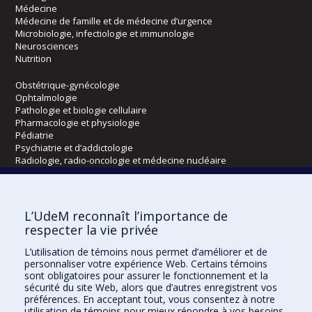
Médecine
Médecine de famille et de médecine d’urgence
Microbiologie, infectiologie et immunologie
Neurosciences
Nutrition
Obstétrique-gynécologie
Ophtalmologie
Pathologie et biologie cellulaire
Pharmacologie et physiologie
Pédiatrie
Psychiatrie et d’addictologie
Radiologie, radio-oncologie et médecine nucléaire
Écoles
L’UdeM reconnaît l’importance de
Kinésiologie et des sciences de l’activité physique
respecter la vie privée
Orthophonie et audiologie
L’utilisation de témoins nous permet d’améliorer et de
Réadaptation
personnaliser votre expérience Web. Certains témoins
sont obligatoires pour assurer le fonctionnement et la
Directions
sécurité du site Web, alors que d’autres enregistrent vos
préférences. En acceptant tout, vous consentez à notre
DPC
utilisation de témoins pour mieux répondre à vos besoins.