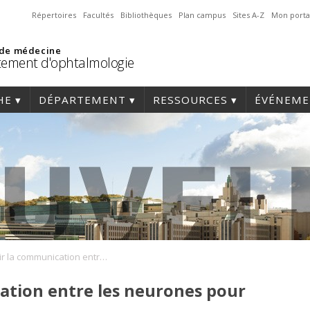
Répertoires
Facultés
Bibliothèques
Plan campus
Sites A-Z
Mon porta
 de médecine
ement d'ophtalmologie
HE
DÉPARTEMENT
RESSOURCES
ÉVÉNEME
Rétablir la communication entre les neurones pour freiner le glaucome
ation entre les neurones pour