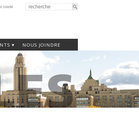
il UdeM
NTS
NOUS JOINDRE