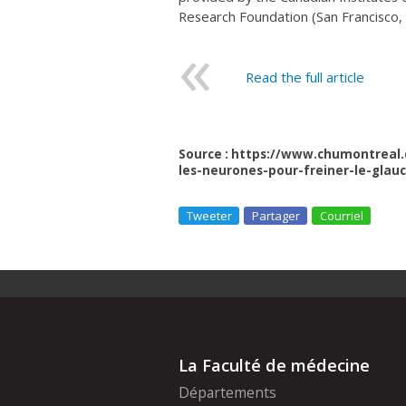
Research Foundation (San Francisco,
Read the full article
Source : https://www.chumontreal.
les-neurones-pour-freiner-le-gla
Tweeter
Partager
Courriel
La Faculté de médecine
Départements