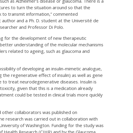
such as Alzheimer’s disease or glaucoma. There is a
ures to turn the situation around so that the
k to transmit information,” commented
st author and a Ph. D. student at the Université de
searcher and Professor Di Polo.
ing for the development of new therapeutic
 a better understanding of the molecular mechanisms
ders related to ageing, such as glaucoma and
ssibility of developing an insulin-mimetic analogue,
g the regenerative effect of insulin) as well as gene
 to treat neurodegenerative diseases. Insulin is
xicity, given that this is a medication already
ment could be tested in clinical trials more quickly
d other collaborators was published on
The research was carried out in collaboration with
University of Washington. Funding for the study was
 of Health Research (CIHR) and by the Glaucoma