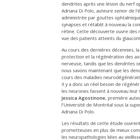
dendrites après une lésion du nerf o
Adriana Di Polo, auteure senior de l
administrée par gouttes ophtalmique
synapses et rétablit à nouveau la co
rétine. Cette découverte ouvre des n
vue des patients atteints du glaucome
Au cours des dernières décennies, la
protection et la régénération des axo
nerveuse, tandis que les dendrites 
nous savons maintenant que les dend
cours des maladies neurodégénérativ
Il y a donc un réel besoin de régéné
les neurones fassent à nouveau leur t
Jessica Agostinone
, première aute
l’Université de Montréal sous la sup
Adriana Di Polo.
Les résultats de cette étude ouvrent
prometteuses en plus de mieux comp
les neuropathologies liées au vieilli