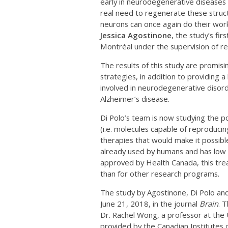
early in neurodegenerative diseases 
real need to regenerate these struct
neurons can once again do their wor
Jessica Agostinone
, the study’s fir
Montréal under the supervision of re
The results of this study are promis
strategies, in addition to providing
involved in neurodegenerative disor
Alzheimer’s disease.
Di Polo’s team is now studying the po
(i.e. molecules capable of reproducin
therapies that would make it possible
already used by humans and has low to
approved by Health Canada, this treat
than for other research programs.
The study by Agostinone, Di Polo an
June 21, 2018, in the journal
Brain
. 
Dr. Rachel Wong, a professor at the 
provided by the Canadian Institutes