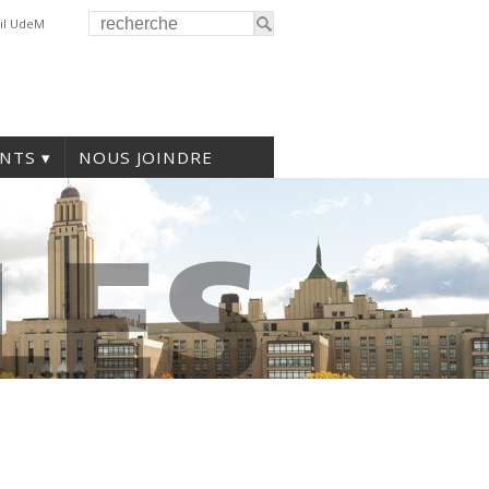
il UdeM
NTS
NOUS JOINDRE