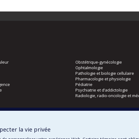
uleur
Obstétrique-gynécologie
Ophtalmologie
Pathologie et biologie cellulaire
Pharmacologie et physiologie
gence
Pédiatrie
ie
Psychiatrie et d’addictologie
Radiologie, radio-oncologie et mé
Directions
 physique
DPC
ecter la vie privée
CPASS
Éthique clinique