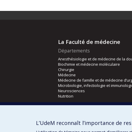
La Faculté de médecine
Départements
Anesthésiologie et de médecine de la do
Biochimie et médecine moléculaire
Chirurgie
Médecine
Médecine de famille et de médecine d’ur
Microbiologie, infectiologie et immunolog
Neurosciences
Nutrition
Écoles
Kinésiologie et des sciences de l’activité
L’UdeM reconnaît l’importance de resp
Orthophonie et audiologie
Réadaptation