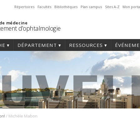
Répertoires
Facultés
Bibliothèques
Plan campus
Sites A-Z
Mon porta
 de médecine
ement d'ophtalmologie
HE
DÉPARTEMENT
RESSOURCES
ÉVÉNEME
/
on!
Michèle Mabon