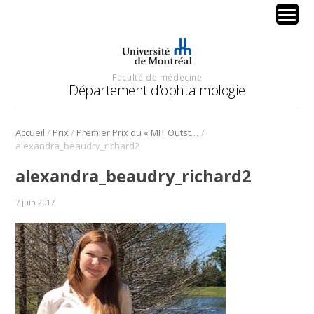
Faculté de médecine
Département d'ophtalmologie
/
/
/
Accueil
Prix
Premier Prix du « MIT Outstanding Poster Competition » à l’ARVO
alexandra_beaudry_richard2
alexandra_beaudry_richard2
7 juin 2017