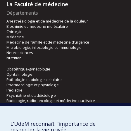
La Faculté de médecine
Départements
Anesthésiologie et de médecine de la douleur
Biochimie et médecine moléculaire
Chirurgie
Médecine
Médecine de famille et de médecine d’urgence
Microbiologie, infectiologie et immunologie
Neurosciences
Nutrition
Obstétrique-gynécologie
Ophtalmologie
Pathologie et biologie cellulaire
Pharmacologie et physiologie
Pédiatrie
Psychiatrie et d’addictologie
Radiologie, radio-oncologie et médecine nucléaire
Écoles
L’UdeM reconnaît l’importance de
Kinésiologie et des sciences de l’activité physique
respecter la vie privée