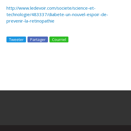
http://www.ledevoir.com/societe/science-et-
technologie/483337/diabete-un-nouvel-espoir-de-
prevenir-la-retinopathie
Tweeter
Partager
Courriel