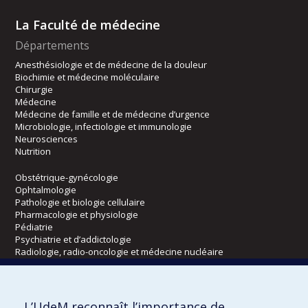
La Faculté de médecine
Départements
Anesthésiologie et de médecine de la douleur
Biochimie et médecine moléculaire
Chirurgie
Médecine
Médecine de famille et de médecine d’urgence
Microbiologie, infectiologie et immunologie
Neurosciences
Nutrition
Obstétrique-gynécologie
Ophtalmologie
Pathologie et biologie cellulaire
Pharmacologie et physiologie
Pédiatrie
Psychiatrie et d’addictologie
Radiologie, radio-oncologie et médecine nucléaire
Écoles
L’UdeM reconnaît l’importance de