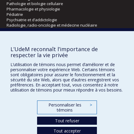
Pathologie et biologie cellulaire
Pharmacologie et physiologie
Pédiatrie
Psychiatrie et d’addictologie
Radiologie, radio-oncologie et médecine nucléaire
Écoles
L’UdeM reconnaît l’importance de
Kinésiologie et des sciences de l’activité physique
respecter la vie privée
Orthophonie et audiologie
L’utilisation de témoins nous permet d’améliorer et de
Réadaptation
personnaliser votre expérience Web. Certains témoins
sont obligatoires pour assurer le fonctionnement et la
Directions
sécurité du site Web, alors que d’autres enregistrent vos
préférences. En acceptant tout, vous consentez à notre
DPC
utilisation de témoins pour mieux répondre à vos besoins.
CPASS
Éthique clinique
Personnaliser les
>
témoins
Tout refuser
Tout accepter