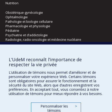
Nutrition
Obstétrique-gynécologie
Ophtalmologie
Pathologie et biologie cellulaire
Pharmacologie et physiologie
Pédiatrie
Psychiatrie et d’addictologie
Radiologie, radio-oncologie et médecine nucléaire
Écoles
L’UdeM reconnaît l’importance de
Kinésiologie et des sciences de l’activité physique
respecter la vie privée
Orthophonie et audiologie
L’utilisation de témoins nous permet d’améliorer et de
Réadaptation
personnaliser votre expérience Web. Certains témoins
sont obligatoires pour assurer le fonctionnement et la
Directions
sécurité du site Web, alors que d’autres enregistrent vos
préférences. En acceptant tout, vous consentez à notre
DPC
utilisation de témoins pour mieux répondre à vos besoins.
CPASS
Éthique clinique
Personnaliser les
>
témoins