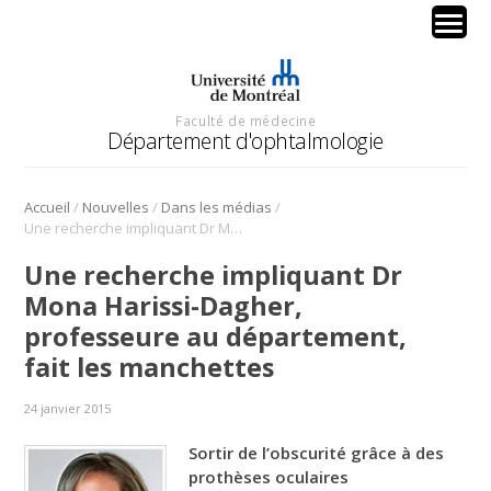
Faculté de médecine
Département d'ophtalmologie
/
/
/
Accueil
Nouvelles
Dans les médias
Une recherche impliquant Dr Mona Harissi-Dagher, professeure au département, fait les manchettes
Une recherche impliquant Dr
Mona Harissi-Dagher,
professeure au département,
fait les manchettes
24 janvier 2015
Sortir de l’obscurité grâce à des
prothèses oculaires