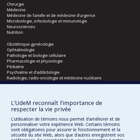
Chirurgie
Médecine
Médecine de famille et de médecine d’urgence
Microbiologie, infectiologie et immunologie
Neurosciences
Nutrition
Obstétrique-gynécologie
Ophtalmologie
Pathologie et biologie cellulaire
Pharmacologie et physiologie
Pédiatrie
Psychiatrie et d’addictologie
Radiologie, radio-oncologie et médecine nucléaire
Écoles
L’UdeM reconnaît l’importance de
Kinésiologie et des sciences de l’activité physique
respecter la vie privée
Orthophonie et audiologie
L’utilisation de témoins nous permet d’améliorer et de
Réadaptation
personnaliser votre expérience Web. Certains témoins
sont obligatoires pour assurer le fonctionnement et la
Directions
sécurité du site Web, alors que d’autres enregistrent vos