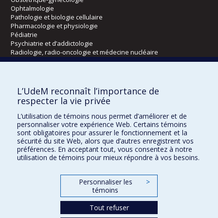
Ophtalmologie
Pathologie et biologie cellulaire
Pharmacologie et physiologie
Pédiatrie
Psychiatrie et d’addictologie
Radiologie, radio-oncologie et médecine nucléaire
Écoles
L’UdeM reconnaît l’importance de
Kinésiologie et des sciences de l’activité physique
respecter la vie privée
Orthophonie et audiologie
L’utilisation de témoins nous permet d’améliorer et de
Réadaptation
personnaliser votre expérience Web. Certains témoins
sont obligatoires pour assurer le fonctionnement et la
Directions
sécurité du site Web, alors que d’autres enregistrent vos
préférences. En acceptant tout, vous consentez à notre
DPC
utilisation de témoins pour mieux répondre à vos besoins.
CPASS
Éthique clinique
Personnaliser les
>
témoins
Tout refuser