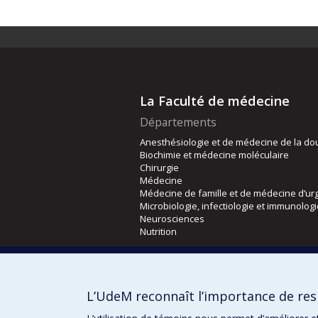
La Faculté de médecine
Départements
Anesthésiologie et de médecine de la do
Biochimie et médecine moléculaire
Chirurgie
Médecine
Médecine de famille et de médecine d’ur
Microbiologie, infectiologie et immunolog
Neurosciences
Nutrition
Écoles
Kinésiologie et des sciences de l’activité
L’UdeM reconnaît l’importance de resp
Orthophonie et audiologie
Réadaptation