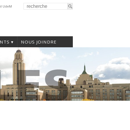
il UdeM
NTS
NOUS JOINDRE