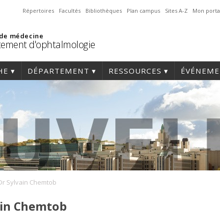
Répertoires
Facultés
Bibliothèques
Plan campus
Sites A-Z
Mon porta
 de médecine
ement d'ophtalmologie
HE
DÉPARTEMENT
RESSOURCES
ÉVÉNEME
 Dr Sylvain Chemtob
ain Chemtob