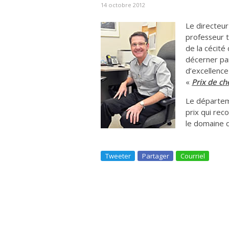
14 octobre 2012
Le directeur
professeur t
de la cécité
décerner par
d’excellence
«
Prix de ch
Le départem
prix qui reco
le domaine 
Tweeter
Partager
Courriel