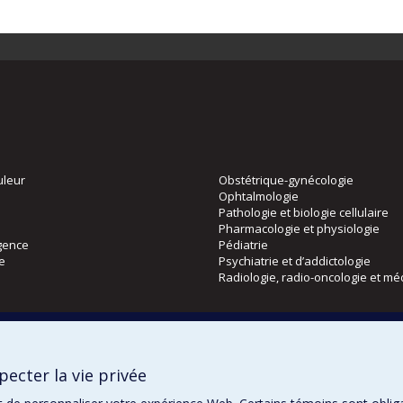
uleur
Obstétrique-gynécologie
Ophtalmologie
Pathologie et biologie cellulaire
Pharmacologie et physiologie
gence
Pédiatrie
ie
Psychiatrie et d’addictologie
Radiologie, radio-oncologie et mé
Directions
 physique
DPC
ecter la vie privée
CPASS
Éthique clinique