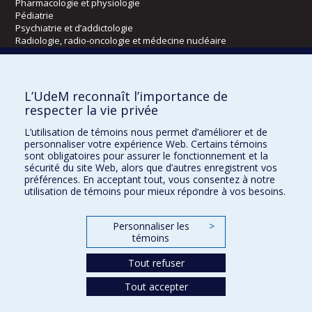
Pharmacologie et physiologie
Pédiatrie
Psychiatrie et d’addictologie
Radiologie, radio-oncologie et médecine nucléaire
Écoles
L’UdeM reconnaît l’importance de
Kinésiologie et des sciences de l’activité physique
respecter la vie privée
Orthophonie et audiologie
L’utilisation de témoins nous permet d’améliorer et de
Réadaptation
personnaliser votre expérience Web. Certains témoins
sont obligatoires pour assurer le fonctionnement et la
Directions
sécurité du site Web, alors que d’autres enregistrent vos
préférences. En acceptant tout, vous consentez à notre
DPC
utilisation de témoins pour mieux répondre à vos besoins.
CPASS
Éthique clinique
Personnaliser les
>
témoins
Tout refuser
Tout accepter