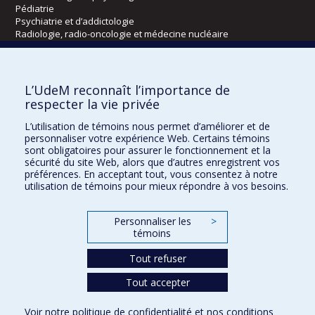
Pédiatrie
Psychiatrie et d’addictologie
Radiologie, radio-oncologie et médecine nucléaire
Écoles
L’UdeM reconnaît l’importance de
Kinésiologie et des sciences de l’activité physique
respecter la vie privée
Orthophonie et audiologie
L’utilisation de témoins nous permet d’améliorer et de
Réadaptation
personnaliser votre expérience Web. Certains témoins
sont obligatoires pour assurer le fonctionnement et la
Directions
sécurité du site Web, alors que d’autres enregistrent vos
préférences. En acceptant tout, vous consentez à notre
DPC
utilisation de témoins pour mieux répondre à vos besoins.
CPASS
Éthique clinique
Personnaliser les
>
témoins
Tout refuser
Tout accepter
Voir notre
politique de confidentialité
et nos
conditions