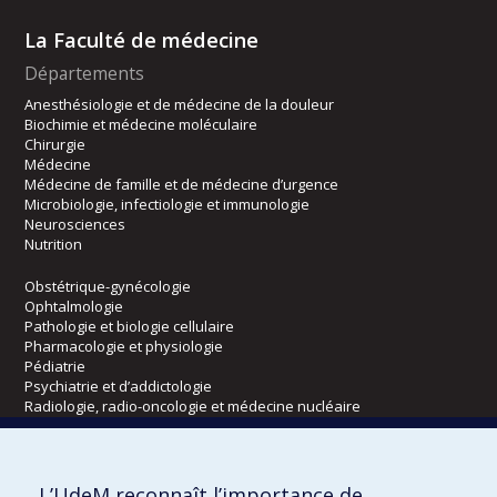
La Faculté de médecine
Départements
Anesthésiologie et de médecine de la douleur
Biochimie et médecine moléculaire
Chirurgie
Médecine
Médecine de famille et de médecine d’urgence
Microbiologie, infectiologie et immunologie
Neurosciences
Nutrition
Obstétrique-gynécologie
Ophtalmologie
Pathologie et biologie cellulaire
Pharmacologie et physiologie
Pédiatrie
Psychiatrie et d’addictologie
Radiologie, radio-oncologie et médecine nucléaire
Écoles
L’UdeM reconnaît l’importance de