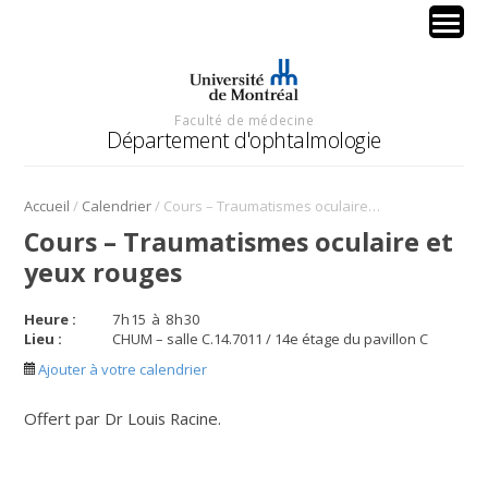
Faculté de médecine
Département d'ophtalmologie
/
/
Accueil
Calendrier
Cours – Traumatismes oculaire et yeux rouges
Cours – Traumatismes oculaire et
yeux rouges
Heure :
7
h
15
à
8
h
30
Lieu :
CHUM – salle C.14.7011 / 14e étage du pavillon C
Ajouter à votre calendrier
Offert par Dr Louis Racine.