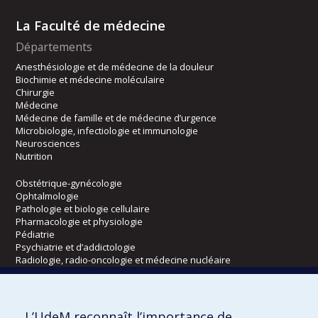
La Faculté de médecine
Départements
Anesthésiologie et de médecine de la douleur
Biochimie et médecine moléculaire
Chirurgie
Médecine
Médecine de famille et de médecine d’urgence
Microbiologie, infectiologie et immunologie
Neurosciences
Nutrition
Obstétrique-gynécologie
Ophtalmologie
Pathologie et biologie cellulaire
Pharmacologie et physiologie
Pédiatrie
Psychiatrie et d’addictologie
Radiologie, radio-oncologie et médecine nucléaire
Écoles
L’UdeM reconnaît l’importance de