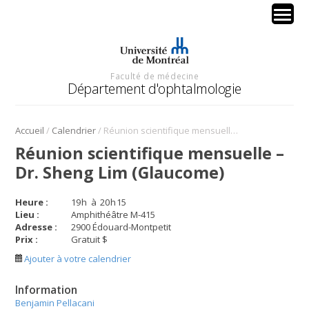
Faculté de médecine
Département d'ophtalmologie
/
/
Accueil
Calendrier
Réunion scientifique mensuelle – Dr. Sheng Lim (Glaucome)
Réunion scientifique mensuelle –
Dr. Sheng Lim (Glaucome)
Heure :
19
h
à
20
h
15
Lieu :
Amphithéâtre M-415
Adresse :
2900 Édouard-Montpetit
Prix :
Gratuit $
Ajouter à votre calendrier
Information
Benjamin Pellacani