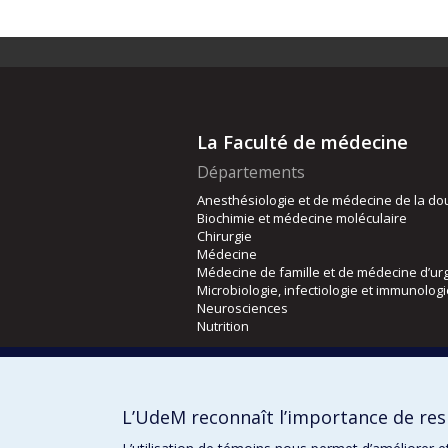
La Faculté de médecine
Départements
Anesthésiologie et de médecine de la do
Biochimie et médecine moléculaire
Chirurgie
Médecine
Médecine de famille et de médecine d’ur
Microbiologie, infectiologie et immunolog
Neurosciences
Nutrition
Écoles
Kinésiologie et des sciences de l’activité
L’UdeM reconnaît l’importance de resp
Orthophonie et audiologie
Réadaptation