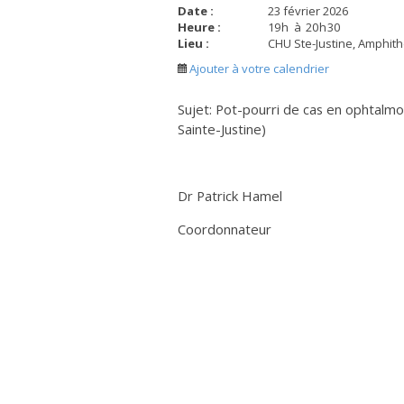
Date :
23 février 2026
Heure :
19
h
à
20
h
30
Lieu :
CHU Ste-Justine, Amphith
Ajouter à votre calendrier
Sujet: Pot-pourri de cas en ophtal
Sainte-Justine)
Dr Patrick Hamel
Coordonnateur