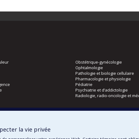
uleur
Obstétrique-gynécologie
Ophtalmologie
Pathologie et biologie cellulaire
Pharmacologie et physiologie
gence
Pédiatrie
ie
Psychiatrie et d’addictologie
Radiologie, radio-oncologie et mé
Directions
 physique
DPC
ecter la vie privée
CPASS
Éthique clinique