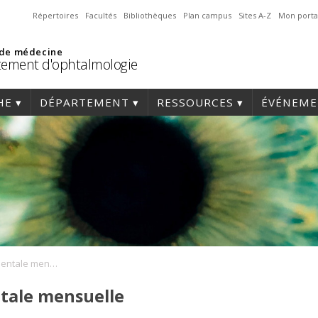
Répertoires
Facultés
Bibliothèques
Plan campus
Sites A-Z
Mon porta
 de médecine
ement d'ophtalmologie
HE
DÉPARTEMENT
RESSOURCES
ÉVÉNEME
Réunion départementale mensuelle
tale mensuelle