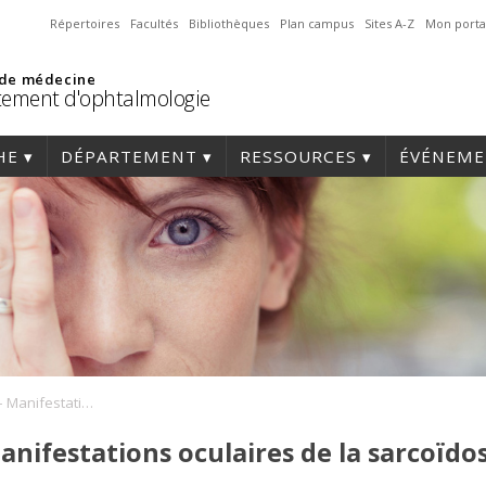
Répertoires
Facultés
Bibliothèques
Plan campus
Sites A-Z
Mon porta
 de médecine
ement d'ophtalmologie
HE
DÉPARTEMENT
RESSOURCES
ÉVÉNEME
Conf. scientifique – Manifestations oculaires de la sarcoïdose
Manifestations oculaires de la sarcoïdo