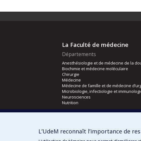
La Faculté de médecine
Départements
Anesthésiologie et de médecine de la do
Biochimie et médecine moléculaire
Chirurgie
Médecine
Médecine de famille et de médecine d’ur
Microbiologie, infectiologie et immunolog
Neurosciences
Nutrition
Écoles
Kinésiologie et des sciences de l’activité
L’UdeM reconnaît l’importance de resp
Orthophonie et audiologie
Réadaptation