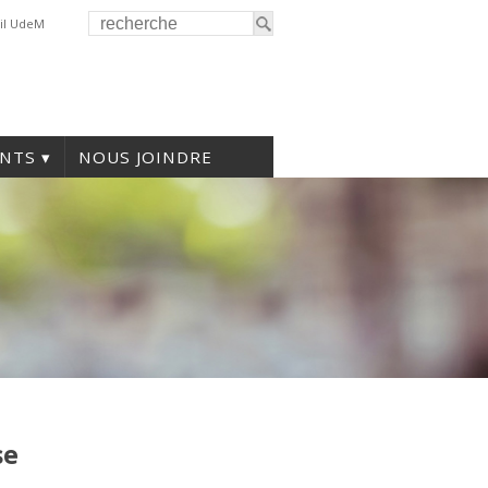
il UdeM
NTS
NOUS JOINDRE
se