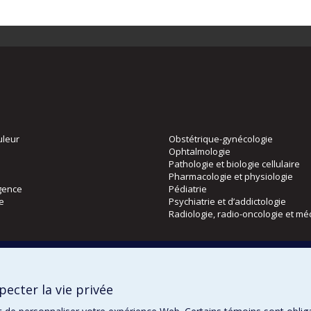
uleur
Obstétrique-gynécologie
Ophtalmologie
Pathologie et biologie cellulaire
Pharmacologie et physiologie
gence
Pédiatrie
ie
Psychiatrie et d’addictologie
Radiologie, radio-oncologie et mé
Directions
 physique
DPC
ecter la vie privée
CPASS
Éthique clinique