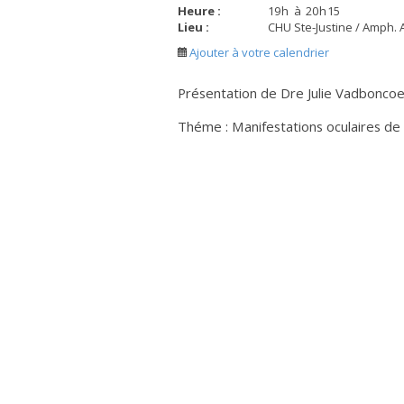
Heure :
19
h
à
20
h
15
Lieu :
CHU Ste-Justine / Amph. 
Ajouter à votre calendrier
Présentation de Dre Julie Vadboncoe
Théme : Manifestations oculaires de 