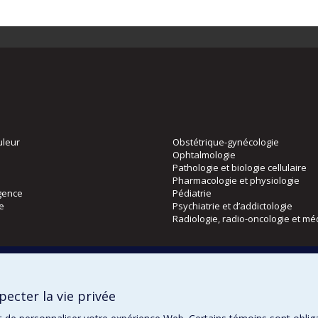
uleur
Obstétrique-gynécologie
Ophtalmologie
Pathologie et biologie cellulaire
Pharmacologie et physiologie
gence
Pédiatrie
ie
Psychiatrie et d’addictologie
Radiologie, radio-oncologie et mé
Directions
 physique
DPC
ecter la vie privée
CPASS
Éthique clinique