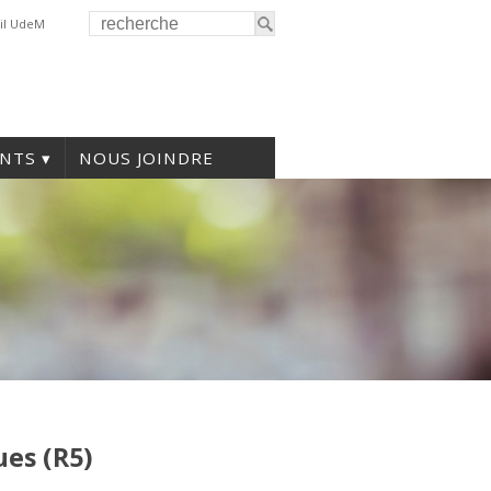
il UdeM
NTS
NOUS JOINDRE
ues (R5)