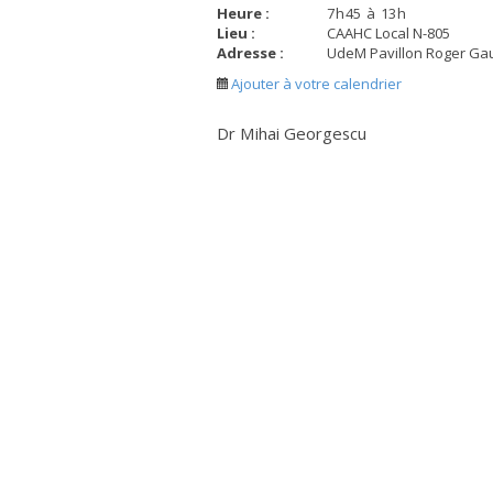
Heure :
7
h
45
à
13
h
Lieu :
CAAHC Local N-805
Adresse :
UdeM Pavillon Roger Ga
Ajouter à votre calendrier
Dr Mihai Georgescu