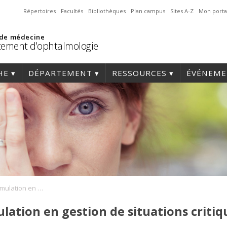
Répertoires
Facultés
Bibliothèques
Plan campus
Sites A-Z
Mon porta
 de médecine
ement d'ophtalmologie
HE
DÉPARTEMENT
RESSOURCES
ÉVÉNEME
Formation par la simulation en gestion de situations critiques (R5)
lation en gestion de situations critiq