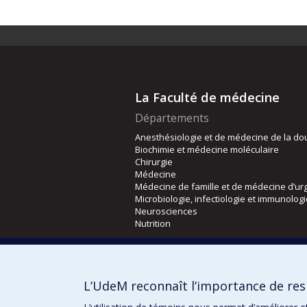
La Faculté de médecine
Départements
Anesthésiologie et de médecine de la do
Biochimie et médecine moléculaire
Chirurgie
Médecine
Médecine de famille et de médecine d’ur
Microbiologie, infectiologie et immunolog
Neurosciences
Nutrition
Écoles
Kinésiologie et des sciences de l’activité
L’UdeM reconnaît l’importance de resp
Orthophonie et audiologie
Réadaptation