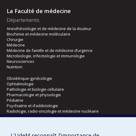
La Faculté de médecine
Départements
Anesthésiologie et de médecine de la douleur
Biochimie et médecine moléculaire
Chirurgie
Médecine
Médecine de famille et de médecine d’urgence
Microbiologie, infectiologie et immunologie
Neurosciences
Nutrition
Obstétrique-gynécologie
Ophtalmologie
Pathologie et biologie cellulaire
Pharmacologie et physiologie
Pédiatrie
Psychiatrie et d’addictologie
Radiologie, radio-oncologie et médecine nucléaire
Écoles
L’UdeM reconnaît l’importance de