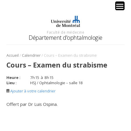
Faculté de médecine
Département d'ophtalmologie
/
/
Accueil
Calendrier
Cours – Examen du strabisme
Cours – Examen du strabisme
Heure :
7
h
15
à
8
h
15
Lieu :
HSJ / Ophtalmologie – salle 18
Ajouter à votre calendrier
Offert par Dr Luis Ospina.