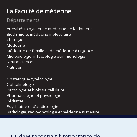
La Faculté de médecine
Départements
Anesthésiologie et de médecine de la douleur
Biochimie et médecine moléculaire
Chirurgie
Médecine
Médecine de famille et de médecine d’urgence
Microbiologie, infectiologie et immunologie
Neurosciences
Nutrition
Obstétrique-gynécologie
Ophtalmologie
Pathologie et biologie cellulaire
Pharmacologie et physiologie
Pédiatrie
Psychiatrie et d’addictologie
Radiologie, radio-oncologie et médecine nucléaire
Écoles
L’UdeM reconnaît l’importance de