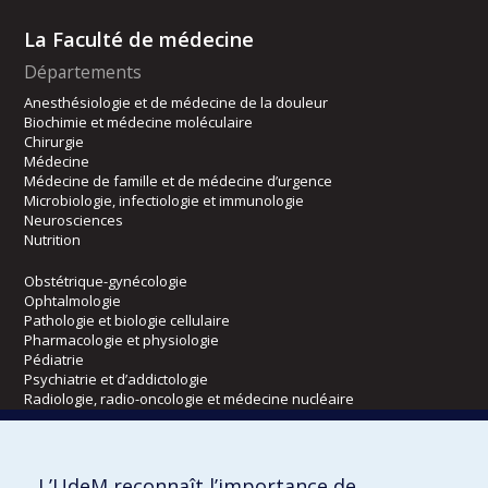
La Faculté de médecine
Départements
Anesthésiologie et de médecine de la douleur
Biochimie et médecine moléculaire
Chirurgie
Médecine
Médecine de famille et de médecine d’urgence
Microbiologie, infectiologie et immunologie
Neurosciences
Nutrition
Obstétrique-gynécologie
Ophtalmologie
Pathologie et biologie cellulaire
Pharmacologie et physiologie
Pédiatrie
Psychiatrie et d’addictologie
Radiologie, radio-oncologie et médecine nucléaire
Écoles
L’UdeM reconnaît l’importance de