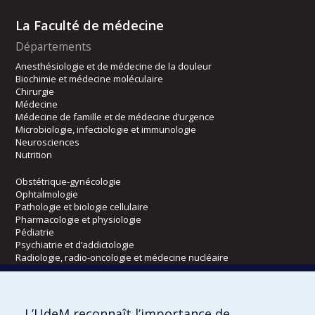
La Faculté de médecine
Départements
Anesthésiologie et de médecine de la douleur
Biochimie et médecine moléculaire
Chirurgie
Médecine
Médecine de famille et de médecine d’urgence
Microbiologie, infectiologie et immunologie
Neurosciences
Nutrition
Obstétrique-gynécologie
Ophtalmologie
Pathologie et biologie cellulaire
Pharmacologie et physiologie
Pédiatrie
Psychiatrie et d’addictologie
Radiologie, radio-oncologie et médecine nucléaire
Écoles
L’UdeM reconnaît l’importance de