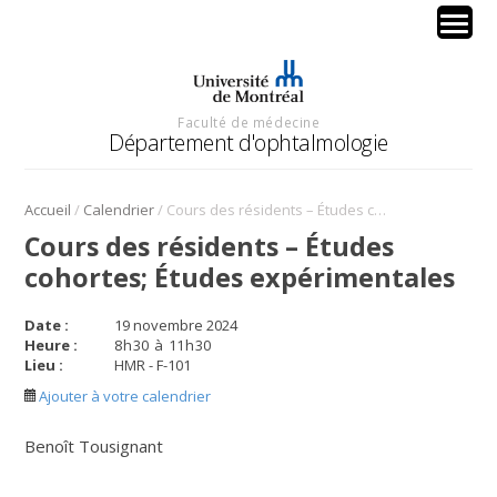
Faculté de médecine
Département d'ophtalmologie
/
/
Accueil
Calendrier
Cours des résidents – Études cohortes; Études expérimentales
Cours des résidents – Études
cohortes; Études expérimentales
Date :
19 novembre 2024
Heure :
8
h
30
à
11
h
30
Lieu :
HMR - F-101
Ajouter à votre calendrier
Benoît Tousignant