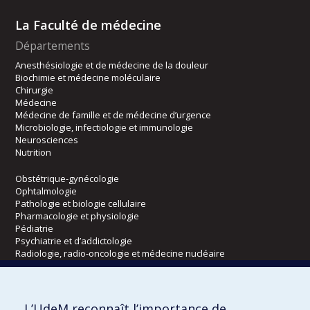
La Faculté de médecine
Départements
Anesthésiologie et de médecine de la douleur
Biochimie et médecine moléculaire
Chirurgie
Médecine
Médecine de famille et de médecine d’urgence
Microbiologie, infectiologie et immunologie
Neurosciences
Nutrition
Obstétrique-gynécologie
Ophtalmologie
Pathologie et biologie cellulaire
Pharmacologie et physiologie
Pédiatrie
Psychiatrie et d’addictologie
Radiologie, radio-oncologie et médecine nucléaire
Écoles
L’UdeM reconnaît l’importance de