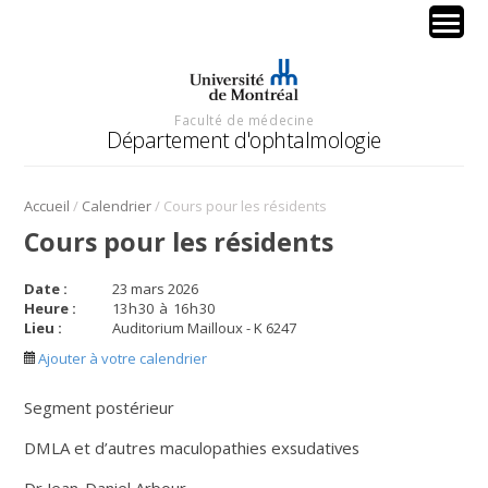
Faculté de médecine
Département d'ophtalmologie
/
/
Accueil
Calendrier
Cours pour les résidents
Cours pour les résidents
Date :
23 mars 2026
Heure :
13
h
30
à
16
h
30
Lieu :
Auditorium Mailloux - K 6247
Ajouter à votre calendrier
Segment postérieur
DMLA et d’autres maculopathies exsudatives
Dr Jean-Daniel Arbour