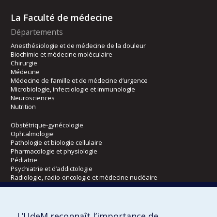
La Faculté de médecine
Départements
Anesthésiologie et de médecine de la douleur
Biochimie et médecine moléculaire
Chirurgie
Médecine
Médecine de famille et de médecine d’urgence
Microbiologie, infectiologie et immunologie
Neurosciences
Nutrition
Obstétrique-gynécologie
Ophtalmologie
Pathologie et biologie cellulaire
Pharmacologie et physiologie
Pédiatrie
Psychiatrie et d’addictologie
Radiologie, radio-oncologie et médecine nucléaire
Écoles
L’UdeM reconnaît l’importance de