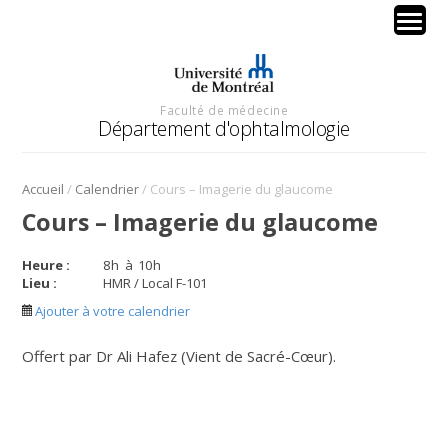
Faculté de médecine
Département d'ophtalmologie
/
/
Accueil
Calendrier
Cours – Imagerie du glaucome
Cours – Imagerie du glaucome
Heure :
8
h
à
10
h
Lieu :
HMR / Local F-101
Ajouter à votre calendrier
Offert par Dr Ali Hafez (Vient de Sacré-Cœur).