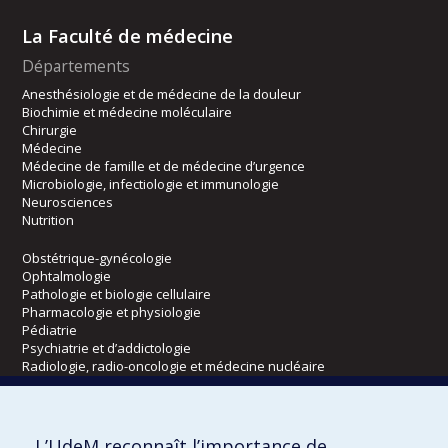
La Faculté de médecine
Départements
Anesthésiologie et de médecine de la douleur
Biochimie et médecine moléculaire
Chirurgie
Médecine
Médecine de famille et de médecine d’urgence
Microbiologie, infectiologie et immunologie
Neurosciences
Nutrition
Obstétrique-gynécologie
Ophtalmologie
Pathologie et biologie cellulaire
Pharmacologie et physiologie
Pédiatrie
Psychiatrie et d’addictologie
Radiologie, radio-oncologie et médecine nucléaire
Écoles
L’UdeM reconnaît l’importance de