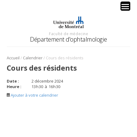
Faculté de médecine
Département d'ophtalmologie
/
/
Accueil
Calendrier
Cours des résidents
Cours des résidents
Date :
2 décembre 2024
Heure :
13
h
30
à
16
h
30
Ajouter à votre calendrier