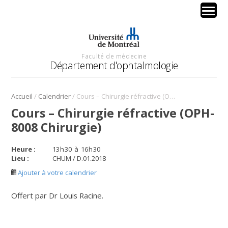
Faculté de médecine
Département d'ophtalmologie
/
/
Accueil
Calendrier
Cours – Chirurgie réfractive (OPH-8008 Chirurgie)
Cours – Chirurgie réfractive (OPH-
8008 Chirurgie)
Heure :
13
h
30
à
16
h
30
Lieu :
CHUM / D.01.2018
Ajouter à votre calendrier
Offert par Dr Louis Racine.