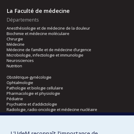
La Faculté de médecine
Départements
Anesthésiologie et de médecine de la douleur
Biochimie et médecine moléculaire
Chirurgie
Médecine
Médecine de famille et de médecine d’urgence
Microbiologie, infectiologie et immunologie
Neurosciences
Nutrition
Obstétrique-gynécologie
Ophtalmologie
Pathologie et biologie cellulaire
Pharmacologie et physiologie
Pédiatrie
Psychiatrie et d’addictologie
Radiologie, radio-oncologie et médecine nucléaire
Écoles
L’UdeM reconnaît l’importance de