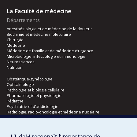
La Faculté de médecine
Départements
Anesthésiologie et de médecine de la douleur
Biochimie et médecine moléculaire
Chirurgie
Médecine
Médecine de famille et de médecine d’urgence
Microbiologie, infectiologie et immunologie
Neurosciences
Nutrition
Obstétrique-gynécologie
Ophtalmologie
Pathologie et biologie cellulaire
Pharmacologie et physiologie
Pédiatrie
Psychiatrie et d’addictologie
Radiologie, radio-oncologie et médecine nucléaire
Écoles
L’UdeM reconnaît l’importance de