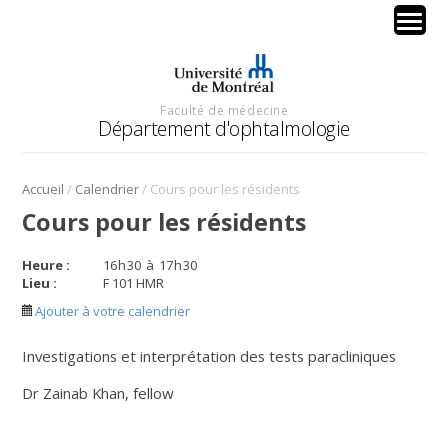
Faculté de médecine
Département d'ophtalmologie
/
/
Accueil
Calendrier
Cours pour les résidents
Cours pour les résidents
Heure :
16
h
30
à
17
h
30
Lieu :
F 101 HMR
Ajouter à votre calendrier
Investigations et interprétation des tests paracliniques
Dr Zainab Khan, fellow