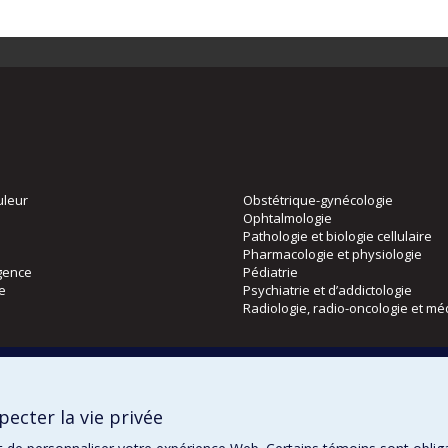
uleur
Obstétrique-gynécologie
Ophtalmologie
Pathologie et biologie cellulaire
Pharmacologie et physiologie
gence
Pédiatrie
ie
Psychiatrie et d’addictologie
Radiologie, radio-oncologie et mé
Directions
 physique
DPC
ecter la vie privée
CPASS
Éthique clinique