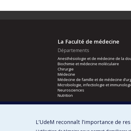
La Faculté de médecine
Départements
Anesthésiologie et de médecine de la do
Biochimie et médecine moléculaire
Chirurgie
Médecine
Médecine de famille et de médecine d’ur
Microbiologie, infectiologie et immunolog
Neurosciences
Nutrition
Écoles
Kinésiologie et des sciences de l’activité
L’UdeM reconnaît l’importance de resp
Orthophonie et audiologie
Réadaptation