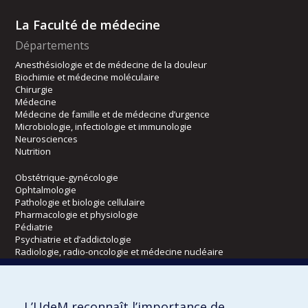
La Faculté de médecine
Départements
Anesthésiologie et de médecine de la douleur
Biochimie et médecine moléculaire
Chirurgie
Médecine
Médecine de famille et de médecine d’urgence
Microbiologie, infectiologie et immunologie
Neurosciences
Nutrition
Obstétrique-gynécologie
Ophtalmologie
Pathologie et biologie cellulaire
Pharmacologie et physiologie
Pédiatrie
Psychiatrie et d’addictologie
Radiologie, radio-oncologie et médecine nucléaire
Écoles
L’UdeM reconnaît l’importance de