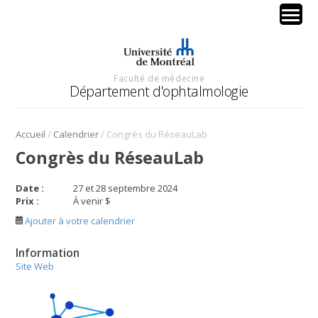
Faculté de médecine
Département d'ophtalmologie
/
/
Accueil
Calendrier
Congrès du RéseauLab
Congrès du RéseauLab
Date :
27 et 28 septembre 2024
Prix :
À venir $
Ajouter à votre calendrier
Information
Site Web