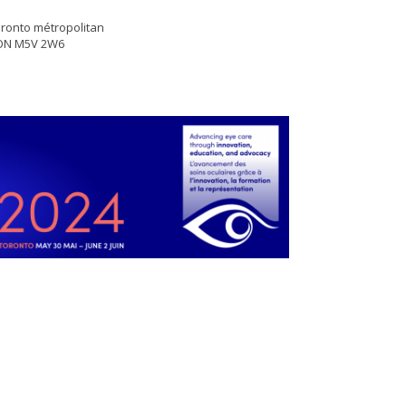
oronto métropolitan
, ON M5V 2W6