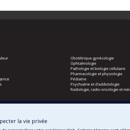
uleur
Obstétrique-gynécologie
Ophtalmologie
Pathologie et biologie cellulaire
Pharmacologie et physiologie
gence
Pédiatrie
ie
Psychiatrie et d’addictologie
Radiologie, radio-oncologie et mé
Directions
 physique
DPC
ecter la vie privée
CPASS
Éthique clinique