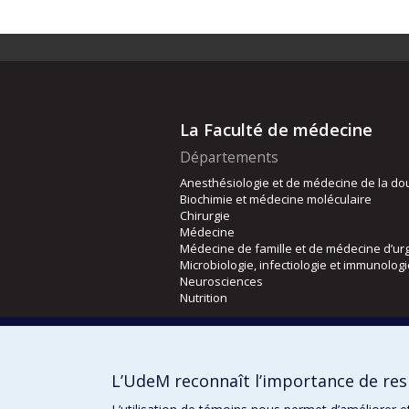
La Faculté de médecine
Départements
Anesthésiologie et de médecine de la do
Biochimie et médecine moléculaire
Chirurgie
Médecine
Médecine de famille et de médecine d’ur
Microbiologie, infectiologie et immunolog
Neurosciences
Nutrition
Écoles
Kinésiologie et des sciences de l’activité
L’UdeM reconnaît l’importance de resp
Orthophonie et audiologie
Réadaptation