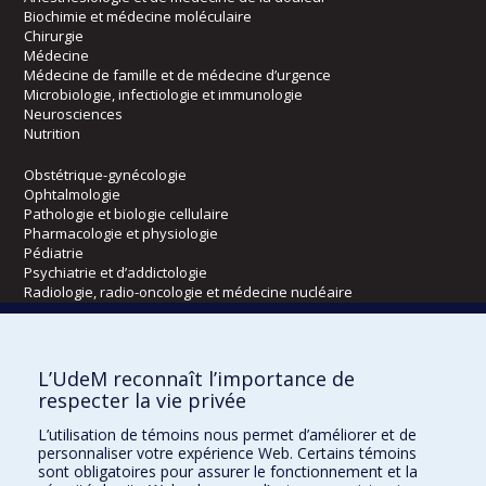
Biochimie et médecine moléculaire
Chirurgie
Médecine
Médecine de famille et de médecine d’urgence
Microbiologie, infectiologie et immunologie
Neurosciences
Nutrition
Obstétrique-gynécologie
Ophtalmologie
Pathologie et biologie cellulaire
Pharmacologie et physiologie
Pédiatrie
Psychiatrie et d’addictologie
Radiologie, radio-oncologie et médecine nucléaire
Écoles
L’UdeM reconnaît l’importance de
Kinésiologie et des sciences de l’activité physique
respecter la vie privée
Orthophonie et audiologie
L’utilisation de témoins nous permet d’améliorer et de
Réadaptation
personnaliser votre expérience Web. Certains témoins
sont obligatoires pour assurer le fonctionnement et la