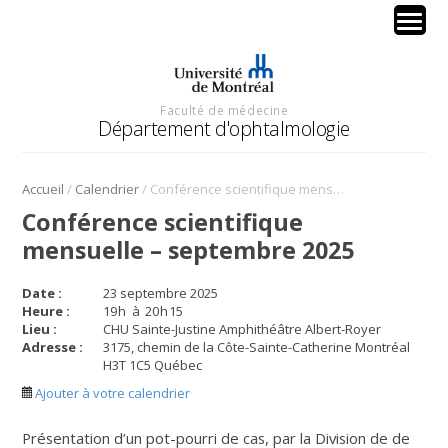
Faculté de médecine
Département d'ophtalmologie
/
/
Accueil
Calendrier
Conférence scientifique mensuelle – septembre 2025
Conférence scientifique
mensuelle – septembre 2025
Date :
23 septembre 2025
Heure :
19
h
à
20
h
15
Lieu :
CHU Sainte-Justine Amphithéâtre Albert-Royer
Adresse :
3175, chemin de la Côte-Sainte-Catherine Montréal
H3T 1C5 Québec
Ajouter à votre calendrier
Présentation d’un pot-pourri de cas
,
par la Division de de