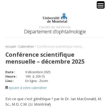
Faculté de médecine
Département d'ophtalmologie
/
/
Accueil
Calendrier
Conférence scientifique mensuelle – décembre 2025
Conférence scientifique
mensuelle – décembre 2025
Date :
9 décembre 2025
Heure :
19
h
à
20
h
15
Lieu :
En ligne - Zoom
Ajouter à votre calendrier
Est-ce que c’est génétique ?
par le Dr. Ian MacDonald, M.
Sc., M.D. C.M. (U. Montréal)