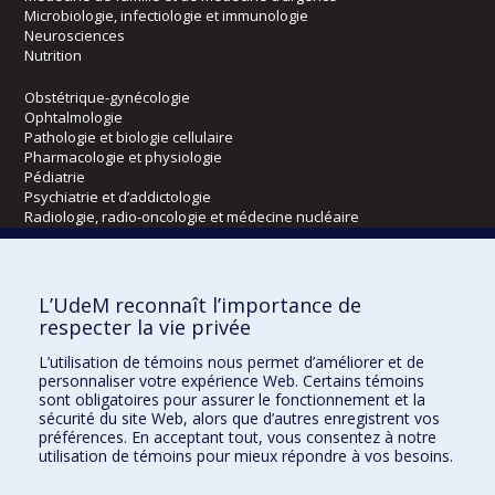
Microbiologie, infectiologie et immunologie
Neurosciences
Nutrition
Obstétrique-gynécologie
Ophtalmologie
Pathologie et biologie cellulaire
Pharmacologie et physiologie
Pédiatrie
Psychiatrie et d’addictologie
Radiologie, radio-oncologie et médecine nucléaire
Écoles
L’UdeM reconnaît l’importance de
Kinésiologie et des sciences de l’activité physique
respecter la vie privée
Orthophonie et audiologie
L’utilisation de témoins nous permet d’améliorer et de
Réadaptation
personnaliser votre expérience Web. Certains témoins
sont obligatoires pour assurer le fonctionnement et la
Directions
sécurité du site Web, alors que d’autres enregistrent vos
préférences. En acceptant tout, vous consentez à notre
DPC
utilisation de témoins pour mieux répondre à vos besoins.
CPASS
Éthique clinique