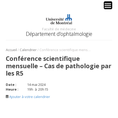
Faculté de médecine
Département d'ophtalmologie
/
/
Accueil
Calendrier
Conférence scientifique mensuelle – Cas de pathologie par les R5
Conférence scientifique
mensuelle – Cas de pathologie par
les R5
Date :
14 mai 2024
Heure :
19
h
à
20
h
15
Ajouter à votre calendrier