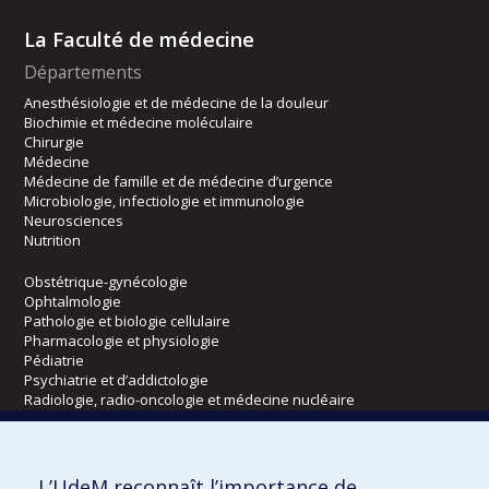
La Faculté de médecine
Départements
Anesthésiologie et de médecine de la douleur
Biochimie et médecine moléculaire
Chirurgie
Médecine
Médecine de famille et de médecine d’urgence
Microbiologie, infectiologie et immunologie
Neurosciences
Nutrition
Obstétrique-gynécologie
Ophtalmologie
Pathologie et biologie cellulaire
Pharmacologie et physiologie
Pédiatrie
Psychiatrie et d’addictologie
Radiologie, radio-oncologie et médecine nucléaire
Écoles
L’UdeM reconnaît l’importance de