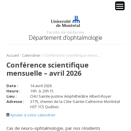
Faculté de médecine
Département d'ophtalmologie
/
/
Accueil
Calendrier
Conférence scientifique mensuelle – avril 2026
Conférence scientifique
mensuelle – avril 2026
Date :
14 avril 2026
Heure :
19
h
à
20
h
15
Lieu :
CHU Sainte-Justine Amphithéâtre Albert-Royer
Adresse :
3175, chemin de la Côte-Sainte-Catherine Montréal
H3T 1C5 Québec
Ajouter à votre calendrier
Cas de neuro-ophtalmologie
, par nos résidents