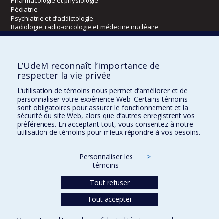
Pharmacologie et physiologie
Pédiatrie
Psychiatrie et d’addictologie
Radiologie, radio-oncologie et médecine nucléaire
Écoles
L’UdeM reconnaît l’importance de
Kinésiologie et des sciences de l’activité physique
respecter la vie privée
Orthophonie et audiologie
L’utilisation de témoins nous permet d’améliorer et de
Réadaptation
personnaliser votre expérience Web. Certains témoins
sont obligatoires pour assurer le fonctionnement et la
Directions
sécurité du site Web, alors que d’autres enregistrent vos
préférences. En acceptant tout, vous consentez à notre
DPC
utilisation de témoins pour mieux répondre à vos besoins.
CPASS
Éthique clinique
Personnaliser les
>
témoins
Tout refuser
Tout accepter