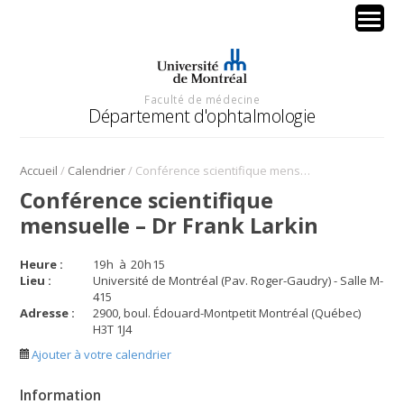
Faculté de médecine
Département d'ophtalmologie
/
/
Accueil
Calendrier
Conférence scientifique mensuelle – Dr Frank Larkin
Conférence scientifique
mensuelle – Dr Frank Larkin
Heure :
19
h
à
20
h
15
Lieu :
Université de Montréal (Pav. Roger-Gaudry) - Salle M-
415
Adresse :
2900, boul. Édouard-Montpetit Montréal (Québec)
H3T 1J4
Ajouter à votre calendrier
Information