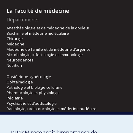
La Faculté de médecine
Départements
Anesthésiologie et de médecine de la douleur
Biochimie et médecine moléculaire
Chirurgie
Médecine
Médecine de famille et de médecine d’urgence
Microbiologie, infectiologie et immunologie
Neurosciences
Nutrition
Obstétrique-gynécologie
Ophtalmologie
Pathologie et biologie cellulaire
Pharmacologie et physiologie
Pédiatrie
Psychiatrie et d’addictologie
Radiologie, radio-oncologie et médecine nucléaire
Écoles
L’UdeM reconnaît l’importance de