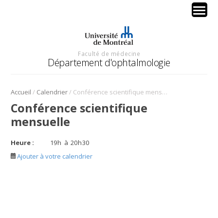
Faculté de médecine
Département d'ophtalmologie
/
/
Accueil
Calendrier
Conférence scientifique mensuelle
Conférence scientifique
mensuelle
Heure :
19
h
à
20
h
30
Ajouter à votre calendrier