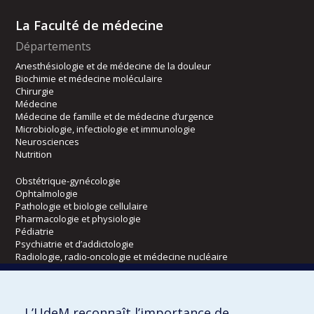
La Faculté de médecine
Départements
Anesthésiologie et de médecine de la douleur
Biochimie et médecine moléculaire
Chirurgie
Médecine
Médecine de famille et de médecine d’urgence
Microbiologie, infectiologie et immunologie
Neurosciences
Nutrition
Obstétrique-gynécologie
Ophtalmologie
Pathologie et biologie cellulaire
Pharmacologie et physiologie
Pédiatrie
Psychiatrie et d’addictologie
Radiologie, radio-oncologie et médecine nucléaire
Écoles
L’UdeM reconnaît l’importance de