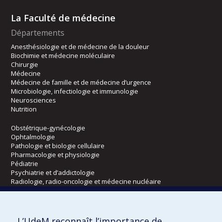
La Faculté de médecine
Départements
Anesthésiologie et de médecine de la douleur
Biochimie et médecine moléculaire
Chirurgie
Médecine
Médecine de famille et de médecine d’urgence
Microbiologie, infectiologie et immunologie
Neurosciences
Nutrition
Obstétrique-gynécologie
Ophtalmologie
Pathologie et biologie cellulaire
Pharmacologie et physiologie
Pédiatrie
Psychiatrie et d’addictologie
Radiologie, radio-oncologie et médecine nucléaire
Écoles
L’UdeM reconnaît l’importance de