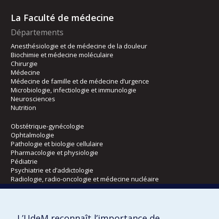
La Faculté de médecine
Départements
Anesthésiologie et de médecine de la douleur
Biochimie et médecine moléculaire
Chirurgie
Médecine
Médecine de famille et de médecine d’urgence
Microbiologie, infectiologie et immunologie
Neurosciences
Nutrition
Obstétrique-gynécologie
Ophtalmologie
Pathologie et biologie cellulaire
Pharmacologie et physiologie
Pédiatrie
Psychiatrie et d’addictologie
Radiologie, radio-oncologie et médecine nucléaire
Écoles
L’UdeM reconnaît l’importance de