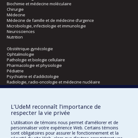
Biochimie et médecine moléculaire
Chirurgie
Médecine
Médecine de famille et de médecine d’urgence
Microbiologie, infectiologie et immunologie
Neurosciences
Nutrition
Obstétrique-gynécologie
Ophtalmologie
Pathologie et biologie cellulaire
Pharmacologie et physiologie
Pédiatrie
Psychiatrie et d’addictologie
Radiologie, radio-oncologie et médecine nucléaire
Écoles
L’UdeM reconnaît l’importance de
Kinésiologie et des sciences de l’activité physique
respecter la vie privée
Orthophonie et audiologie
L’utilisation de témoins nous permet d’améliorer et de
Réadaptation
personnaliser votre expérience Web. Certains témoins
sont obligatoires pour assurer le fonctionnement et la
Directions