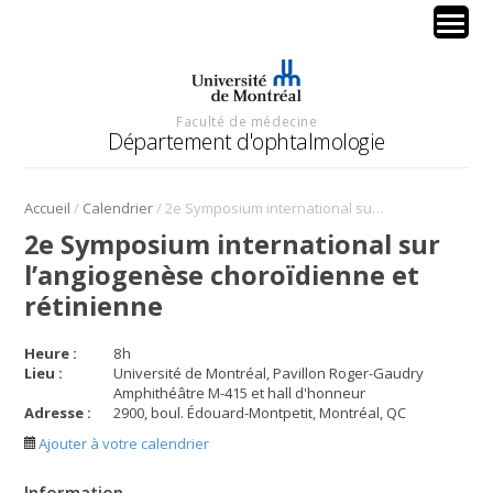
Faculté de médecine
Département d'ophtalmologie
/
/
Accueil
Calendrier
2e Symposium international sur l’angiogenèse choroïdienne et rétinienne
2e Symposium international sur
l’angiogenèse choroïdienne et
rétinienne
Heure :
8
h
Lieu :
Université de Montréal, Pavillon Roger-Gaudry
Amphithéâtre M-415 et hall d'honneur
Adresse :
2900, boul. Édouard-Montpetit, Montréal, QC
Ajouter à votre calendrier
Information