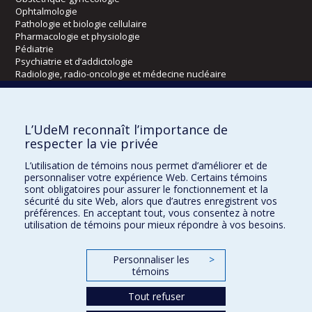
Ophtalmologie
Pathologie et biologie cellulaire
Pharmacologie et physiologie
Pédiatrie
Psychiatrie et d’addictologie
Radiologie, radio-oncologie et médecine nucléaire
Écoles
L’UdeM reconnaît l’importance de
Kinésiologie et des sciences de l’activité physique
respecter la vie privée
Orthophonie et audiologie
L’utilisation de témoins nous permet d’améliorer et de
Réadaptation
personnaliser votre expérience Web. Certains témoins
sont obligatoires pour assurer le fonctionnement et la
Directions
sécurité du site Web, alors que d’autres enregistrent vos
préférences. En acceptant tout, vous consentez à notre
DPC
utilisation de témoins pour mieux répondre à vos besoins.
CPASS
Éthique clinique
Personnaliser les
>
témoins
Tout refuser